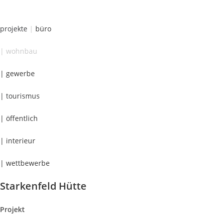
Zum
Inhalt
projekte
|
büro
springen
| wohnbau
| gewerbe
| tourismus
| öffentlich
| interieur
| wettbewerbe
Starkenfeld Hütte
Projekt