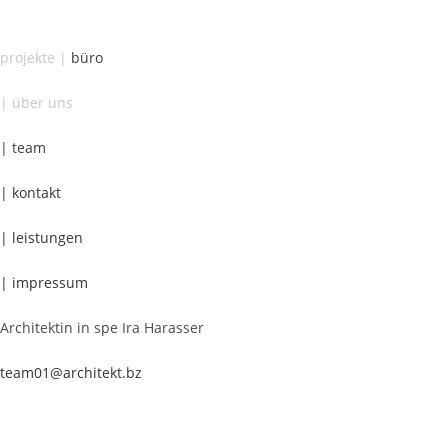
Zum
Inhalt
projekte
|
büro
springen
| über uns
| team
| kontakt
| leistungen
| impressum
Architektin in spe Ira Harasser
team01@architekt.bz